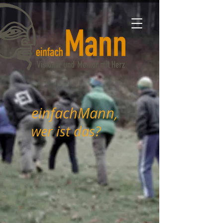
einfachMann
,
wer ist das?